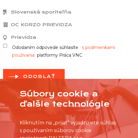
Slovenská sporiteľňa
OC KORZO PRIEVIDZA
Prievidza
Odoslaním odpovede súhlasíte
s podmienkami
používania
platformy Práca VNC
ODOSLAŤ
Súbory cookie a
ďalšie technológie
Kliknutím na „prijať“ vyjadrujete súhlas
s používaním súborov cookie