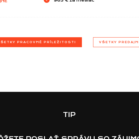
963 € za mesiac
JNE
VŠETKY PRACOVNÉ PRÍLEŽITOSTI
VŠETKY PREDAJN
TIP
MÔŽETE POSLAŤ SPRÁVU SO ZÁUJ