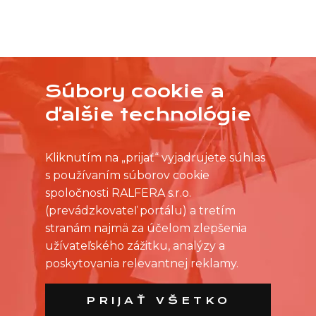
Súbory cookie a
NEVYBRALI STE SI Z PRACOVNÝCH PONÚK?
OSLOVTE PREDAJŇU PRIAMO S VAŠIMI
ďalšie technológie
ČASOVÝMI MOŽNOSŤAMI
Kliknutím na „prijať“ vyjadrujete súhlas
s používaním súborov cookie
spoločnosti RALFERA s.r.o.
(prevádzkovateľ portálu) a tretím
stranám najmä za účelom zlepšenia
užívateľského zážitku, analýzy a
poskytovania relevantnej reklamy.
PRIJAŤ VŠETKO