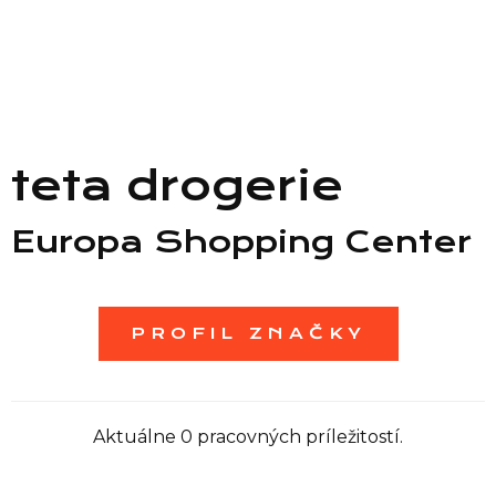
Zoznam predajní
Zoznam NC
teta drogerie
Informácie
Europa Shopping Center
PROFIL ZNAČKY
Aktuálne 0 pracovných príležitostí.