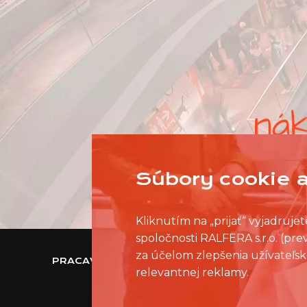
Súbory cookie a
Kliknutím na „prijať“ vyjadruj
spoločnosti RALFERA s.r.o. (pr
za účelom zlepšenia užívateľsk
PRACAVNAKUPNOMCENTRE.SK
relevantnej reklamy.