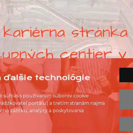
 ďalšie technológie
ete súhlas s používaním súborov cookie
evádzkovateľ portálu) a tretím stranám najmä
ého zážitku, analýzy a poskytovania
ZOZNAM PREDAJNÍ
ZOZNAM NC
KONTAKT
OCHRANA OSOBNÝCH ÚDAJOV