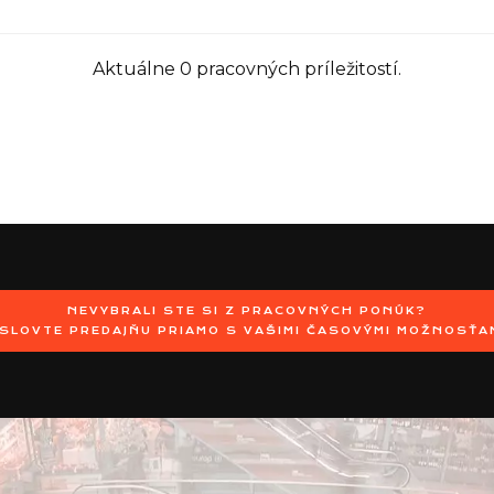
Aktuálne 0 pracovných príležitostí.
NEVYBRALI STE SI Z PRACOVNÝCH PONÚK?
SLOVTE PREDAJŇU PRIAMO S VAŠIMI ČASOVÝMI MOŽNOSŤA