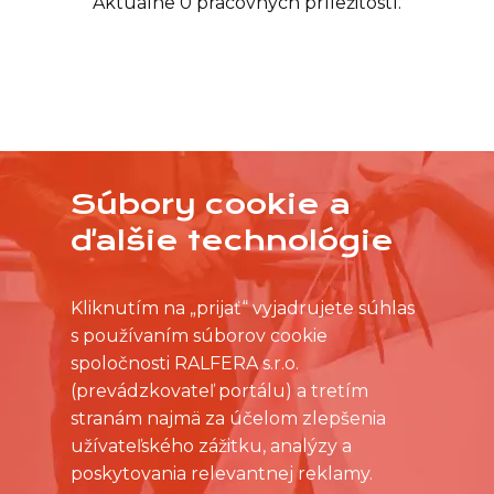
Aktuálne 0 pracovných príležitostí.
Súbory cookie a
NEVYBRALI STE SI Z PRACOVNÝCH PONÚK?
OSLOVTE PREDAJŇU PRIAMO S VAŠIMI
ďalšie technológie
ČASOVÝMI MOŽNOSŤAMI
Kliknutím na „prijať“ vyjadrujete súhlas
s používaním súborov cookie
spoločnosti RALFERA s.r.o.
(prevádzkovateľ portálu) a tretím
stranám najmä za účelom zlepšenia
užívateľského zážitku, analýzy a
poskytovania relevantnej reklamy.