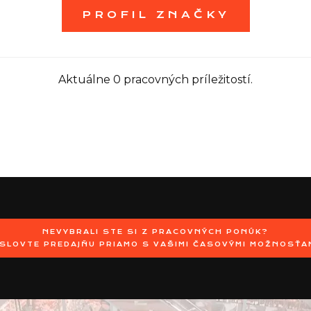
PROFIL ZNAČKY
Aktuálne 0 pracovných príležitostí.
NEVYBRALI STE SI Z PRACOVNÝCH PONÚK?
SLOVTE PREDAJŇU PRIAMO S VAŠIMI ČASOVÝMI MOŽNOSŤA