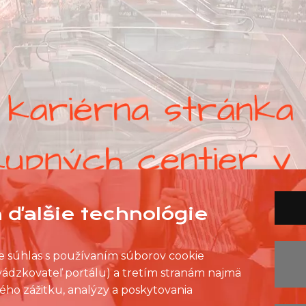
 ďalšie technológie
ete súhlas s používaním súborov cookie
evádzkovateľ portálu) a tretím stranám najmä
ého zážitku, analýzy a poskytovania
ZOZNAM PREDAJNÍ
ZOZNAM NC
KONTAKT