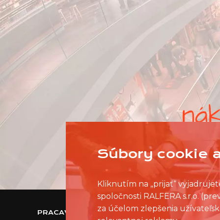
Súbory cookie a
Kliknutím na „prijať“ vyjadruj
spoločnosti RALFERA s.r.o. (pr
za účelom zlepšenia užívateľsk
PRACAVNAKUPNOMCENTRE.SK