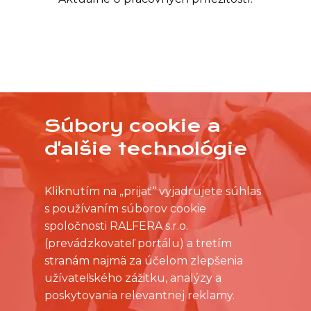
Súbory cookie a
NEVYBRALI STE SI Z PRACOVNÝCH PONÚK?
OSLOVTE PREDAJŇU PRIAMO S VAŠIMI
ďalšie technológie
ČASOVÝMI MOŽNOSŤAMI
Kliknutím na „prijať“ vyjadrujete súhlas
s používaním súborov cookie
spoločnosti RALFERA s.r.o.
(prevádzkovateľ portálu) a tretím
stranám najmä za účelom zlepšenia
užívateľského zážitku, analýzy a
poskytovania relevantnej reklamy.