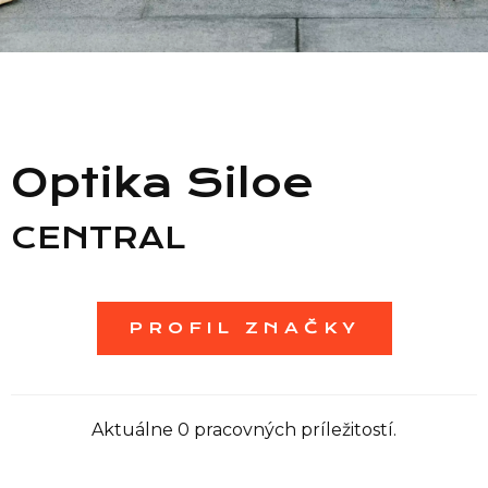
Zoznam predajní
Zoznam NC
Optika Siloe
Informácie
CENTRAL
PROFIL ZNAČKY
Aktuálne 0 pracovných príležitostí.