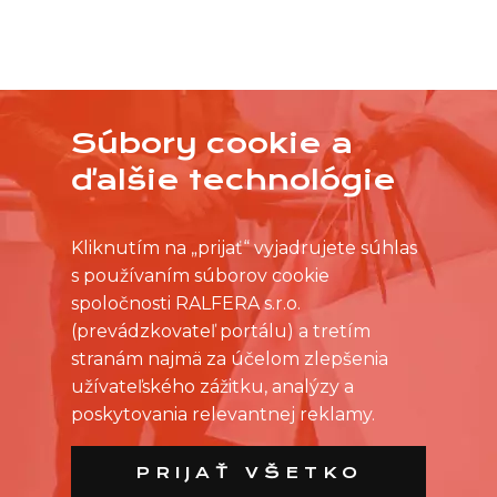
Súbory cookie a
NEVYBRALI STE SI Z PRACOVNÝCH PONÚK?
OSLOVTE PREDAJŇU PRIAMO S VAŠIMI
ďalšie technológie
ČASOVÝMI MOŽNOSŤAMI
Kliknutím na „prijať“ vyjadrujete súhlas
s používaním súborov cookie
spoločnosti RALFERA s.r.o.
(prevádzkovateľ portálu) a tretím
stranám najmä za účelom zlepšenia
užívateľského zážitku, analýzy a
poskytovania relevantnej reklamy.
PRIJAŤ VŠETKO