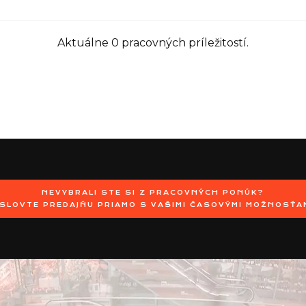
Aktuálne 0 pracovných príležitostí.
NEVYBRALI STE SI Z PRACOVNÝCH PONÚK?
SLOVTE PREDAJŇU PRIAMO S VAŠIMI ČASOVÝMI MOŽNOSŤA