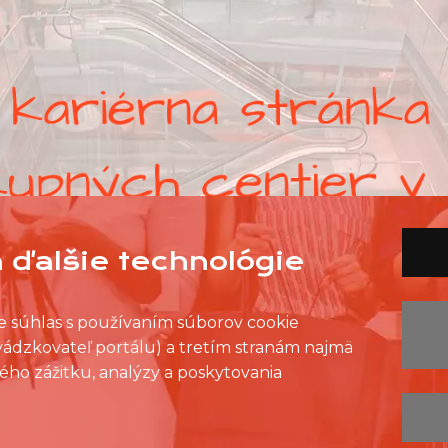
 ďalšie technológie
ete súhlas s používaním súborov cookie
evádzkovateľ portálu) a tretím stranám najmä
ého zážitku, analýzy a poskytovania
ZOZNAM PREDAJNÍ
ZOZNAM NC
KONTAKT
OCHRANA OSOBNÝCH ÚDAJOV