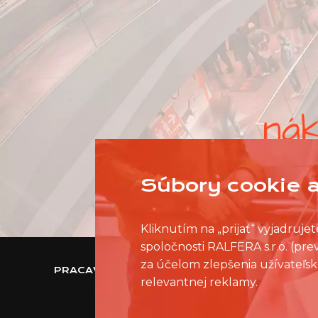
Súbory cookie a
Kliknutím na „prijať“ vyjadruj
spoločnosti RALFERA s.r.o. (pr
za účelom zlepšenia užívateľsk
PRACAVNAKUPNOMCENTRE.SK
relevantnej reklamy.