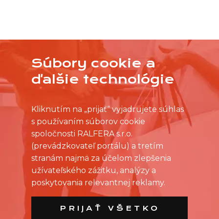
Súbory cookie a
NEVYBRALI STE SI Z PRACOVNÝCH PONÚK?
OSLOVTE PREDAJŇU PRIAMO S VAŠIMI
ďalšie technológie
ČASOVÝMI MOŽNOSŤAMI
Kliknutím na „prijať“ vyjadrujete súhlas
s používaním súborov cookie
spoločnosti RALFERA s.r.o.
(prevádzkovateľ portálu) a tretím
stranám najmä za účelom zlepšenia
užívateľského zážitku, analýzy a
poskytovania relevantnej reklamy.
PRIJAŤ VŠETKO