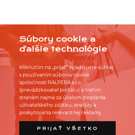
Súbory cookie a
NEVYBRALI STE SI Z PRACOVNÝCH PONÚK?
OSLOVTE PREDAJŇU PRIAMO S VAŠIMI
ďalšie technológie
ČASOVÝMI MOŽNOSŤAMI
Kliknutím na „prijať“ vyjadrujete súhlas
s používaním súborov cookie
spoločnosti RALFERA s.r.o.
(prevádzkovateľ portálu) a tretím
stranám najmä za účelom zlepšenia
užívateľského zážitku, analýzy a
poskytovania relevantnej reklamy.
PRIJAŤ VŠETKO