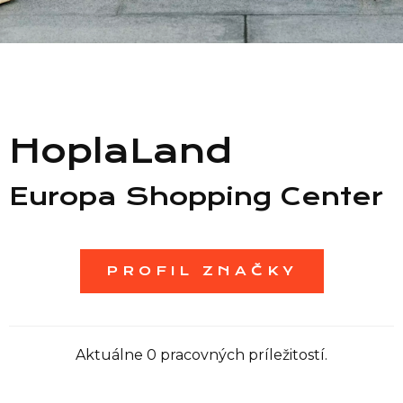
Zoznam predajní
Zoznam NC
HoplaLand
Informácie
Europa Shopping Center
PROFIL ZNAČKY
Aktuálne 0 pracovných príležitostí.