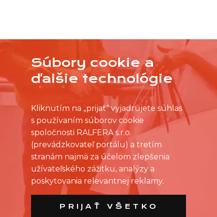
Súbory cookie a
NEVYBRALI STE SI Z PRACOVNÝCH PONÚK?
OSLOVTE PREDAJŇU PRIAMO S VAŠIMI
ďalšie technológie
ČASOVÝMI MOŽNOSŤAMI
Kliknutím na „prijať“ vyjadrujete súhlas
s používaním súborov cookie
spoločnosti RALFERA s.r.o.
(prevádzkovateľ portálu) a tretím
stranám najmä za účelom zlepšenia
užívateľského zážitku, analýzy a
poskytovania relevantnej reklamy.
PRIJAŤ VŠETKO