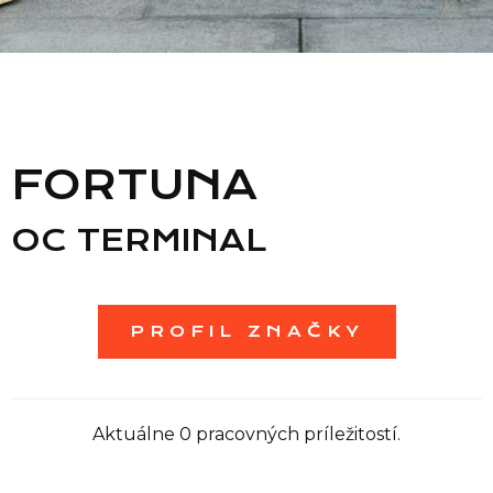
Zoznam predajní
Zoznam NC
FORTUNA
Informácie
OC TERMINAL
PROFIL ZNAČKY
Aktuálne 0 pracovných príležitostí.