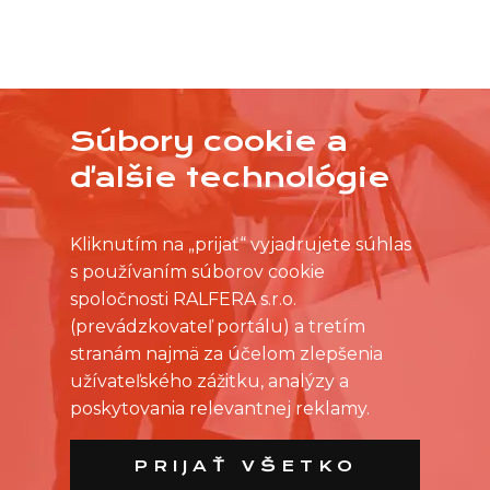
Súbory cookie a
NEVYBRALI STE SI Z PRACOVNÝCH PONÚK?
OSLOVTE PREDAJŇU PRIAMO S VAŠIMI
ďalšie technológie
ČASOVÝMI MOŽNOSŤAMI
Kliknutím na „prijať“ vyjadrujete súhlas
s používaním súborov cookie
spoločnosti RALFERA s.r.o.
(prevádzkovateľ portálu) a tretím
stranám najmä za účelom zlepšenia
užívateľského zážitku, analýzy a
poskytovania relevantnej reklamy.
PRIJAŤ VŠETKO