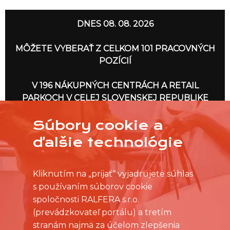
DNES 08. 08. 2026
MÔŽETE VYBERAŤ Z CELKOM 101 PRACOVNÝCH
POZÍCIÍ
V 196 NÁKUPNÝCH CENTRÁCH A RETAIL
PARKOCH V CELEJ SLOVENSKEJ REPUBLIKE
Súbory cookie a
IDEME NA TO
ďalšie technológie
Kliknutím na „prijať“ vyjadrujete súhlas
s používaním súborov cookie
spoločnosti RALFERA s.r.o.
(prevádzkovateľ portálu) a tretím
stranám najmä za účelom zlepšenia