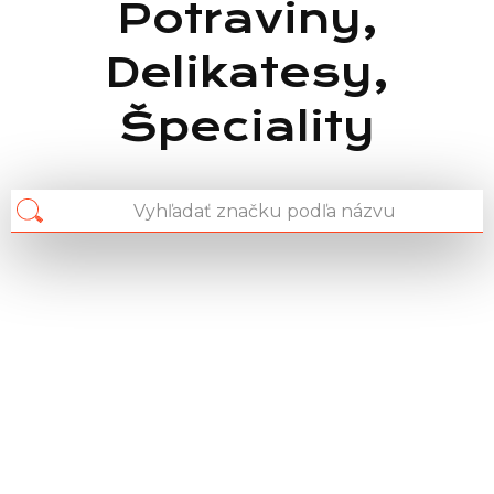
Potraviny,
Delikatesy,
Špeciality
Chain: BioTechUSA
Position count: 0