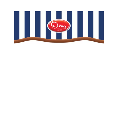
Zoznam predajní
Chain: OXALIS
Zoznam NC
Position count: 0