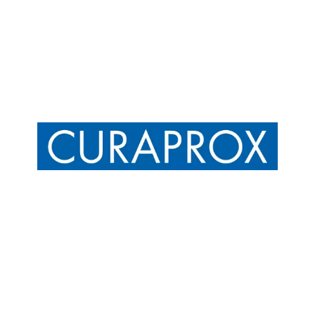
Chain: Curaprox
Position count: 0