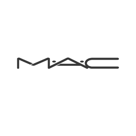
Chain: M.A.C
Position count: 0