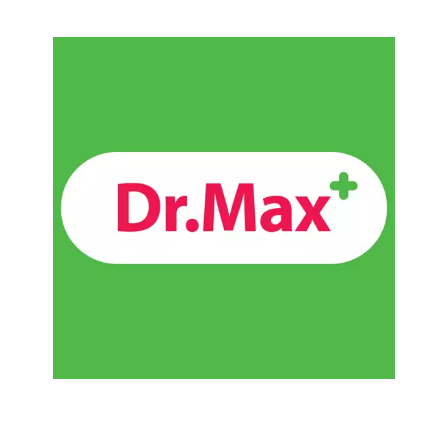
Chain: Dr.Max
Position count: 0