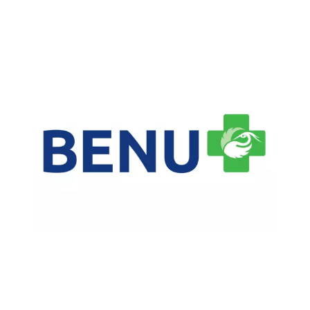
Chain: BENU lekáreň
Position count: 0