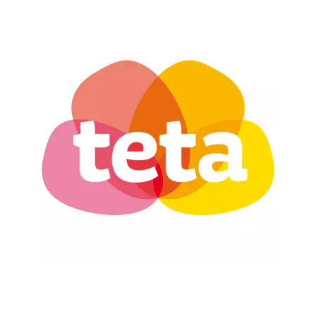
Chain: teta drogerie
Position count: 0