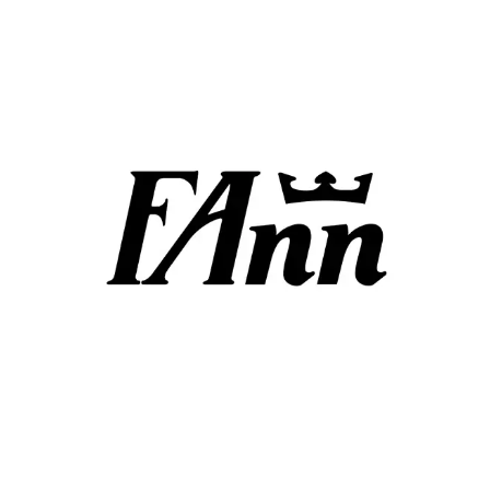
Chain: FAnn
Position count: 0