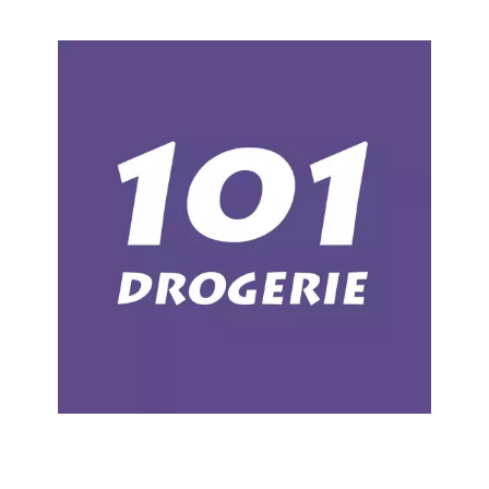
Chain: 101 DROGERIE
Position count: 0