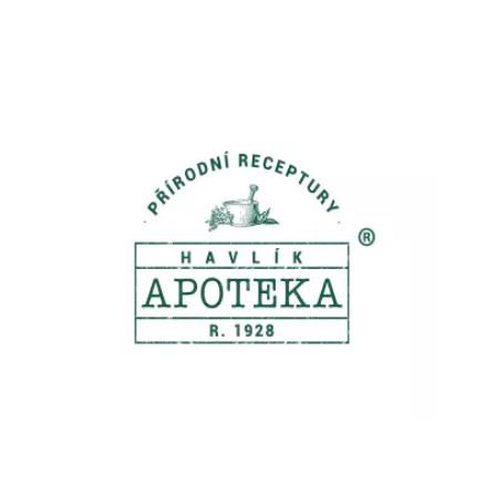
Chain: Havlík Apotéka
Position count: 0
Zoznam predajní
Zoznam NC
Informácie