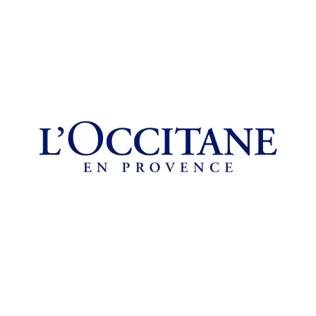
Chain: L'OCCITANE
Position count: 0