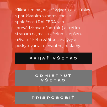
Kliknutím na „prijať“ vyjadrujete súhlas
s používaním súborov cookie
spoločnosti RALFERA s.r.o.
(prevádzkovateľ portálu) a tretím
stranám najmä za účelom zlepšenia
užívateľského zážitku, analýzy a
poskytovania relevantnej reklamy.
PRIJAŤ VŠETKO
ODMIETNUŤ
VŠETKO
ZOZNAM PREDAJNÍ
ZOZNAM NC
PRISPÔSOBIŤ
KONTAKT
OCHRANA OSOBNÝCH ÚDAJOV