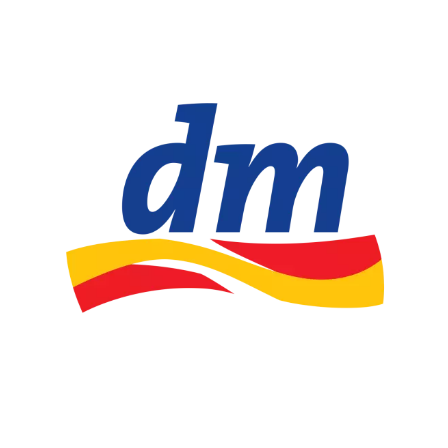
Chain: dm drogerie markt
Position count: 0