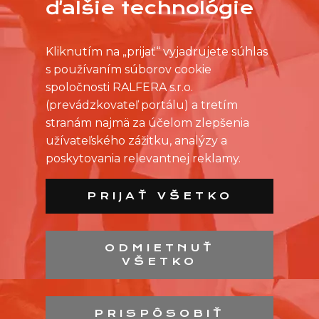
ďalšie technológie
Kliknutím na „prijať“ vyjadrujete súhlas
s používaním súborov cookie
spoločnosti RALFERA s.r.o.
(prevádzkovateľ portálu) a tretím
stranám najmä za účelom zlepšenia
užívateľského zážitku, analýzy a
poskytovania relevantnej reklamy.
PRIJAŤ VŠETKO
ODMIETNUŤ
VŠETKO
ZOZNAM PREDAJNÍ
ZOZNAM NC
PRISPÔSOBIŤ
KONTAKT
OCHRANA OSOBNÝCH ÚDAJOV