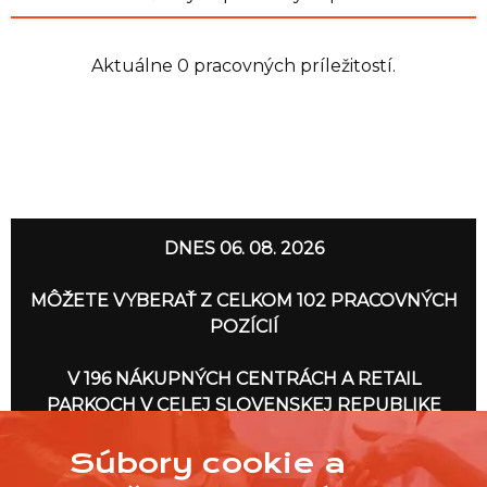
Aktuálne 0 pracovných príležitostí.
DNES 06. 08. 2026
MÔŽETE VYBERAŤ Z CELKOM 102 PRACOVNÝCH
POZÍCIÍ
V 196 NÁKUPNÝCH CENTRÁCH A RETAIL
PARKOCH V CELEJ SLOVENSKEJ REPUBLIKE
Súbory cookie a
IDEME NA TO