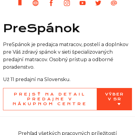
PreSpánok
PreSpánok je predajca matracov, postelí a doplnkov
pre Váš zdravý spánok v sieti špecializovaných
Zoznam predajní
predajní matracov. Osobný prístup a odborné
poradenstvo.
Zoznam NC
Už 11 predajní na Slovensku.
PREJSŤ NA DETAIL
VÝBER
Informácie
PREDAJNE V
V SR
NÁKUPNOM CENTRE
Prehľad všetkých pracovných príležitostí