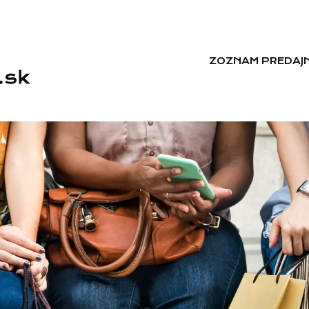
ZOZNAM PREDAJN