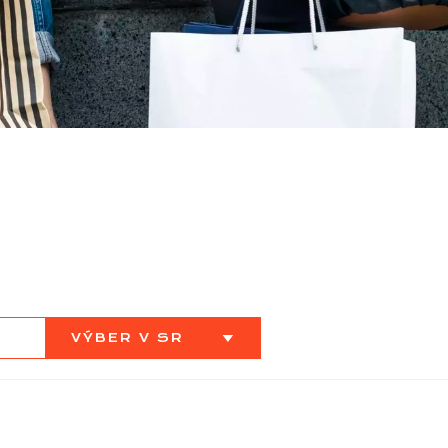
VÝBER V SR