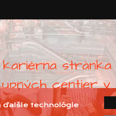
 ďalšie technológie