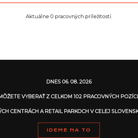
Aktuálne 0 pracovných príležitostí.
DNES 06. 08. 2026
MÔŽETE VYBERAŤ Z CELKOM 102 PRACOVNÝCH POZÍCI
ÝCH CENTRÁCH A RETAIL PARKOCH V CELEJ SLOVENS
IDEME NA TO