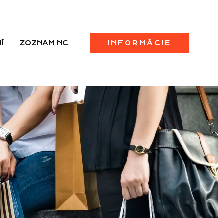
Í
ZOZNAM NC
INFORMÁCIE