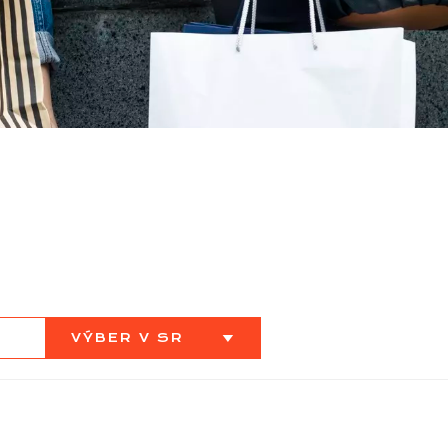
VÝBER V SR