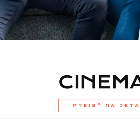
CINEM
PREJSŤ NA DET