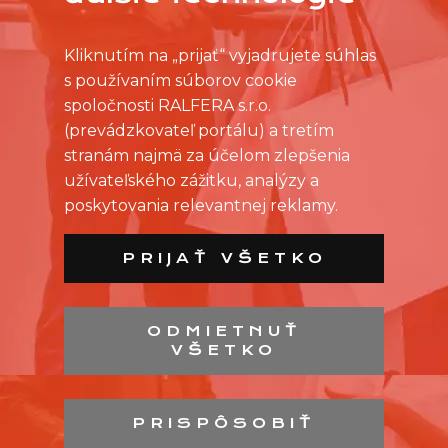
Kliknutím na „prijať“ vyjadrujete súhlas
s používaním súborov cookie
spoločnosti RALFERA s.r.o.
(prevádzkovateľ portálu) a tretím
stranám najmä za účelom zlepšenia
užívateľského zážitku, analýzy a
poskytovania relevantnej reklamy.
PRIJAŤ VŠETKO
ODMIETNUŤ
VŠETKO
ZOZNAM PREDAJNÍ
ZOZNAM NC
PRISPÔSOBIŤ
KONTAKT
OCHRANA OSOBNÝCH ÚDAJOV