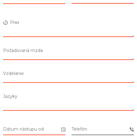
Prax
Požadovaná mzda
Zoznam predajní
Zoznam NC
Vzdelanie
Informácie
Jazyky
Dátum nástupu od
Telefón