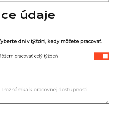
úce údaje
yberte dni v týždni, kedy môžete pracovať.
ôžem pracovať celý týždeň