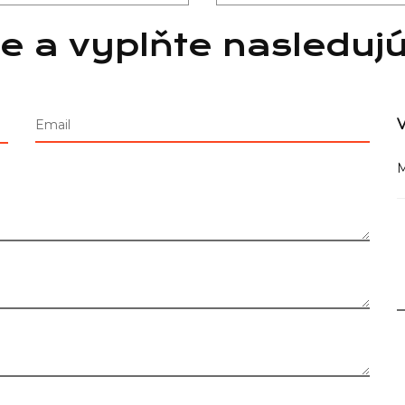
e a vyplňte nasleduj
V
Email
M