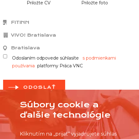
Priložte CV
Priložte foto
FITINN
VIVO! Bratislava
Bratislava
Odoslaním odpovede súhlasíte
s podmienkami
používania
platformy Práca VNC
ODOSLAŤ
Súbory cookie a
ďalšie technológie
Kliknutím na „prijať“ vyjadrujete súhlas