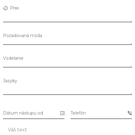
Prax
Požadovaná mzda
Vzdelanie
Jazyky
Zoznam predajní
Dátum nástupu od
Telefón
Zoznam NC