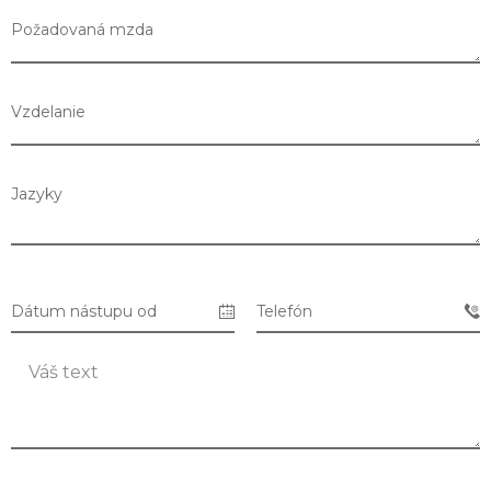
Požadovaná mzda
Vzdelanie
Jazyky
Dátum nástupu od
Telefón
Zoznam predajní
Zoznam NC