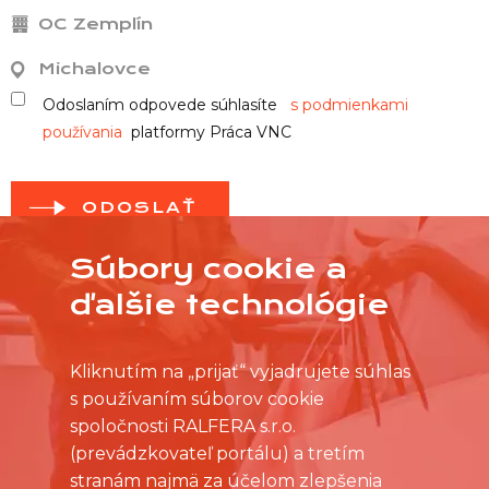
OC Zemplín
Michalovce
Odoslaním odpovede súhlasíte
s podmienkami
používania
platformy Práca VNC
ODOSLAŤ
Súbory cookie a
ďalšie technológie
Kliknutím na „prijať“ vyjadrujete súhlas
s používaním súborov cookie
spoločnosti RALFERA s.r.o.
(prevádzkovateľ portálu) a tretím
stranám najmä za účelom zlepšenia