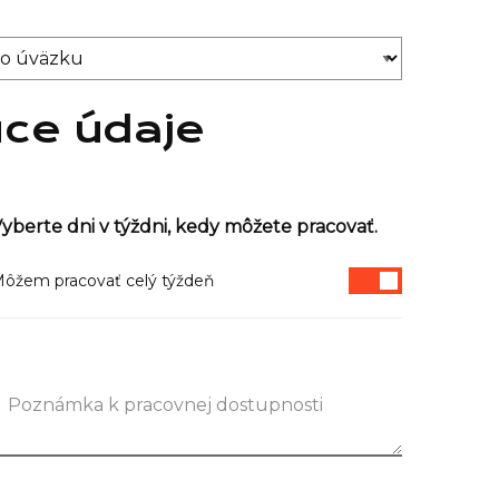
úce údaje
yberte dni v týždni, kedy môžete pracovať.
ôžem pracovať celý týždeň