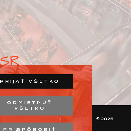
PRIJAŤ VŠETKO
ODMIETNUŤ
VŠETKO
© 2026
PRISPÔSOBIŤ