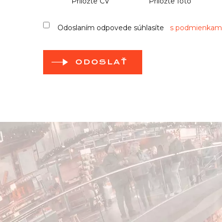
Priložte CV
Priložte foto
Odoslaním odpovede súhlasíte
s podmienkami
ODOSLAŤ