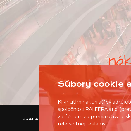
Súbory cookie a
Kliknutím na „prijať“ vyjadruj
spoločnosti RALFERA s.r.o. (pr
za účelom zlepšenia užívateľsk
PRACAVNAKUPNOMCENTRE.SK
relevantnej reklamy.