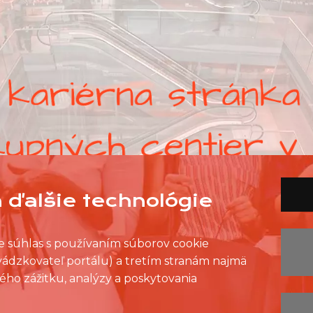
 ďalšie technológie
ete súhlas s používaním súborov cookie
evádzkovateľ portálu) a tretím stranám najmä
ého zážitku, analýzy a poskytovania
ZOZNAM PREDAJNÍ
ZOZNAM NC
KONTAKT
OCHRANA OSOBNÝCH ÚDAJOV