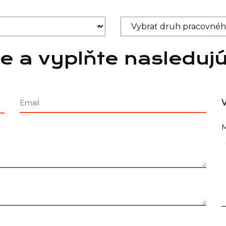
e a vyplňte nasleduj
V
Email
M