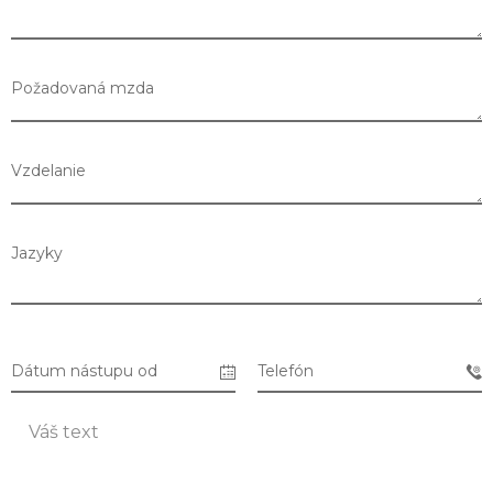
Požadovaná mzda
Vzdelanie
Jazyky
Dátum nástupu od
Telefón
Zoznam predajní
Zoznam NC