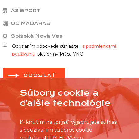
A3 SPORT
OC MADARAS
Spišská Nová Ves
Odoslaním odpovede súhlasíte
s podmienkami
používania
platformy Práca VNC
ODOSLAŤ
Súbory cookie a
ďalšie technológie
Kliknutím na „prijať“ vyjadrujete súhlas
s používaním súborov cookie
spoločnosti RALFERA s.r.o.