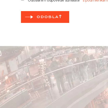
Odoslaním odpovede súhlasíte
s podmienkami
ODOSLAŤ