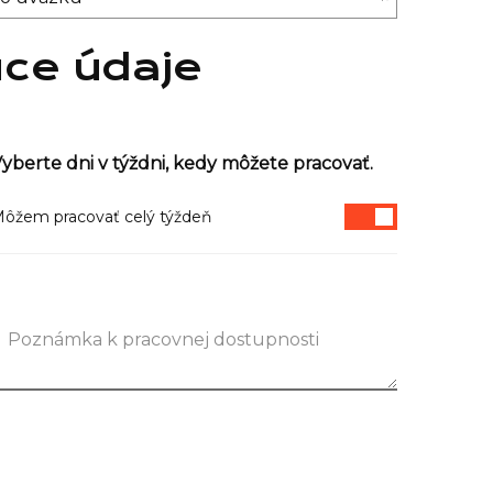
úce údaje
yberte dni v týždni, kedy môžete pracovať.
ôžem pracovať celý týždeň