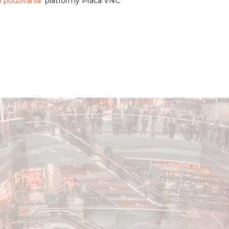
 používania
platformy Práca VNC