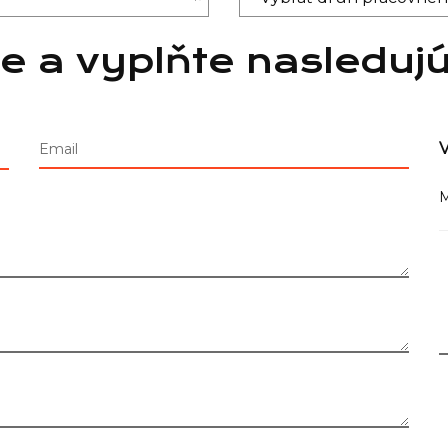
e a vyplňte nasleduj
V
Email
M