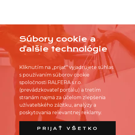
Súbory cookie a
NEVYBRALI STE SI Z PRACOVNÝCH PONÚK?
OSLOVTE PREDAJŇU PRIAMO S VAŠIMI
ďalšie technológie
ČASOVÝMI MOŽNOSŤAMI
Kliknutím na „prijať“ vyjadrujete súhlas
s používaním súborov cookie
spoločnosti RALFERA s.r.o.
(prevádzkovateľ portálu) a tretím
stranám najmä za účelom zlepšenia
užívateľského zážitku, analýzy a
poskytovania relevantnej reklamy.
PRIJAŤ VŠETKO