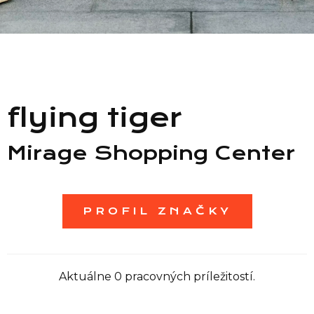
Zoznam predajní
Zoznam NC
flying tiger
Informácie
Mirage Shopping Center
PROFIL ZNAČKY
Aktuálne 0 pracovných príležitostí.