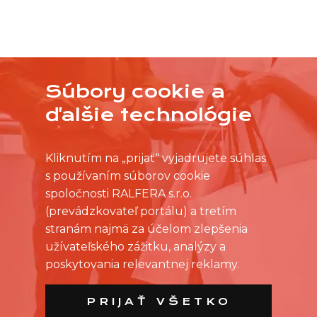
Súbory cookie a
NEVYBRALI STE SI Z PRACOVNÝCH PONÚK?
OSLOVTE PREDAJŇU PRIAMO S VAŠIMI
ďalšie technológie
ČASOVÝMI MOŽNOSŤAMI
Kliknutím na „prijať“ vyjadrujete súhlas
s používaním súborov cookie
spoločnosti RALFERA s.r.o.
(prevádzkovateľ portálu) a tretím
stranám najmä za účelom zlepšenia
užívateľského zážitku, analýzy a
poskytovania relevantnej reklamy.
PRIJAŤ VŠETKO