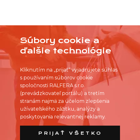
Súbory cookie a
NEVYBRALI STE SI Z PRACOVNÝCH PONÚK?
OSLOVTE PREDAJŇU PRIAMO S VAŠIMI
ďalšie technológie
ČASOVÝMI MOŽNOSŤAMI
Kliknutím na „prijať“ vyjadrujete súhlas
s používaním súborov cookie
spoločnosti RALFERA s.r.o.
(prevádzkovateľ portálu) a tretím
stranám najmä za účelom zlepšenia
užívateľského zážitku, analýzy a
poskytovania relevantnej reklamy.
PRIJAŤ VŠETKO