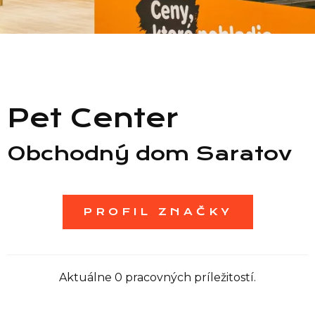
Zoznam predajní
Zoznam NC
Pet Center
Informácie
Obchodný dom Saratov
PROFIL ZNAČKY
Aktuálne 0 pracovných príležitostí.