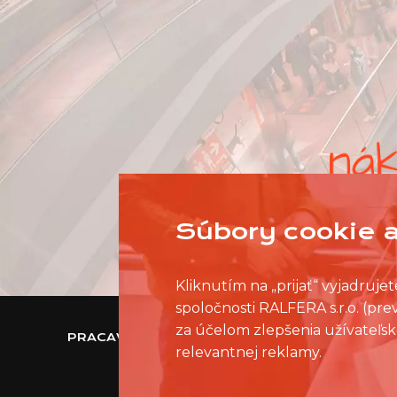
Súbory cookie a
Kliknutím na „prijať“ vyjadruj
spoločnosti RALFERA s.r.o. (pr
za účelom zlepšenia užívateľsk
PRACAVNAKUPNOMCENTRE.SK
relevantnej reklamy.