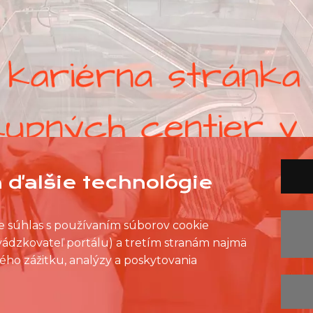
 ďalšie technológie
ete súhlas s používaním súborov cookie
evádzkovateľ portálu) a tretím stranám najmä
ého zážitku, analýzy a poskytovania
ZOZNAM PREDAJNÍ
ZOZNAM NC
KONTAKT
OCHRANA OSOBNÝCH ÚDAJOV