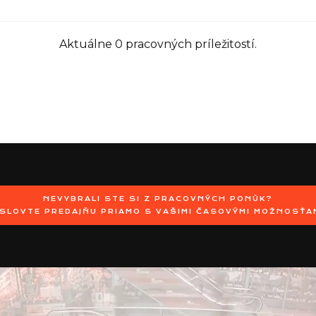
Aktuálne 0 pracovných príležitostí.
NEVYBRALI STE SI Z PRACOVNÝCH PONÚK?
SLOVTE PREDAJŇU PRIAMO S VAŠIMI ČASOVÝMI MOŽNOSŤA