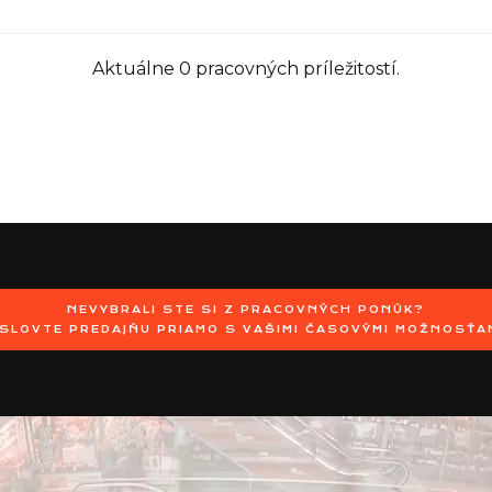
Aktuálne 0 pracovných príležitostí.
NEVYBRALI STE SI Z PRACOVNÝCH PONÚK?
SLOVTE PREDAJŇU PRIAMO S VAŠIMI ČASOVÝMI MOŽNOSŤA