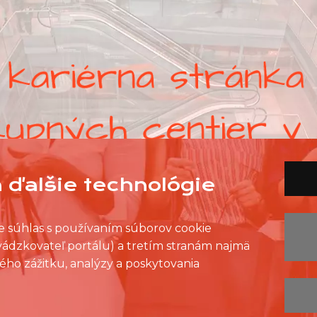
 ďalšie technológie
ete súhlas s používaním súborov cookie
evádzkovateľ portálu) a tretím stranám najmä
ého zážitku, analýzy a poskytovania
ZOZNAM PREDAJNÍ
ZOZNAM NC
KONTAKT
OCHRANA OSOBNÝCH ÚDAJOV