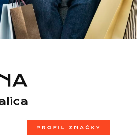
NA
lica
PROFIL ZNAČKY