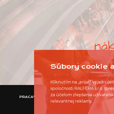
Súbory cookie a
Kliknutím na „prijať“ vyjadruj
spoločnosti RALFERA s.r.o. (pr
za účelom zlepšenia užívateľsk
PRACAVNAKUPNOMCENTRE.SK
relevantnej reklamy.