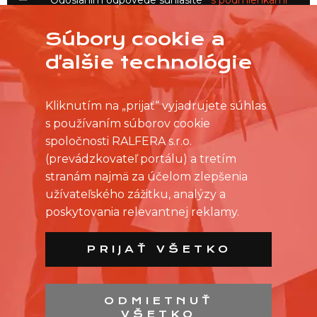
Odoslaním odpovede súhlasíte
s podmienkami
používania
platformy Práca VNC
Súbory cookie a
ďalšie technológie
Kliknutím na „prijať“ vyjadrujete súhlas
s používaním súborov cookie
spoločnosti RALFERA s.r.o.
(prevádzkovateľ portálu) a tretím
stranám najmä za účelom zlepšenia
užívateľského zážitku, analýzy a
poskytovania relevantnej reklamy.
PRIJAŤ VŠETKO
ODMIETNUŤ
VŠETKO