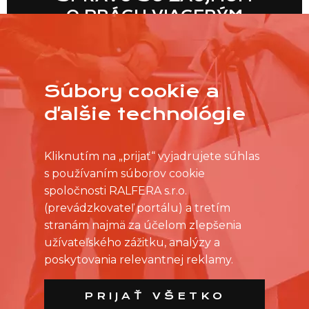
O PRÁCU VIACERÝM
PREDAJNIAM NARAZ?
Súbory cookie a
VIAC
ďalšie technológie
Kliknutím na „prijať“ vyjadrujete súhlas
s používaním súborov cookie
spoločnosti RALFERA s.r.o.
(prevádzkovateľ portálu) a tretím
stranám najmä za účelom zlepšenia
užívateľského zážitku, analýzy a
poskytovania relevantnej reklamy.
PRIJAŤ VŠETKO