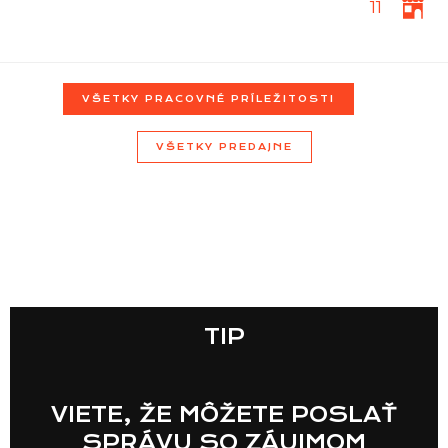
11
Zoznam predajní
Zoznam NC
VŠETKY PRACOVNÉ PRÍLEŽITOSTI
VŠETKY PREDAJNE
Informácie
TIP
VIETE, ŽE MÔŽETE POSLAŤ
SPRÁVU SO ZÁUJMOM