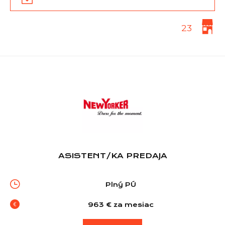
23
Zoznam predajní
ASISTENT/KA PREDAJA
Zoznam NC
Plný PÚ
963 € za mesiac
Informácie