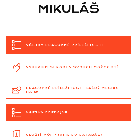
MIKULÁŠ
VŠETKY PRACOVNÉ PRÍLEŽITOSTI
VYBERIEM SI PODĽA SVOJICH MOŽNOSTÍ
PRACOVNÉ PRÍLEŽITOSTI KAŽDÝ MESIAC
NA @
VŠETKY PREDAJNE
ULOŽIŤ MÔJ PROFIL DO DATABÁZY