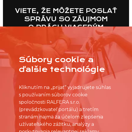
VIETE, ŽE MÔŽETE POSLAŤ
SPRÁVU SO ZÁUJMOM
O PRÁCU VIACERÝM
PREDAJNIAM NARAZ?
Súbory cookie a
VIAC
ďalšie technológie
Kliknutím na „prijať“ vyjadrujete súhlas
s používaním súborov cookie
spoločnosti RALFERA s.r.o.
(prevádzkovateľ portálu) a tretím
stranám najmä za účelom zlepšenia
užívateľského zážitku, analýzy a
poskytovania relevantnej reklamy.