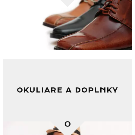
OKULIARE A DOPLNKY
0
Zoznam predajní