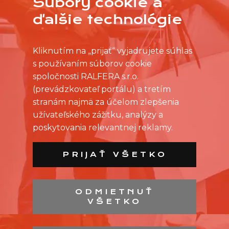
Súbory cookie a
IDEME NA TO
ďalšie technológie
Kliknutím na „prijať“ vyjadrujete súhlas
s používaním súborov cookie
spoločnosti RALFERA s.r.o.
(prevádzkovateľ portálu) a tretím
stranám najmä za účelom zlepšenia
užívateľského zážitku, analýzy a
poskytovania relevantnej reklamy.
PRIJAŤ VŠETKO
ODMIETNUŤ
VŠETKO
ZOZNAM PREDAJNÍ
ZOZNAM NC