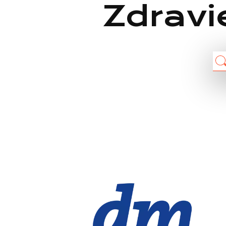
Zdravi
Chain: dm drogerie markt
Position count: 0