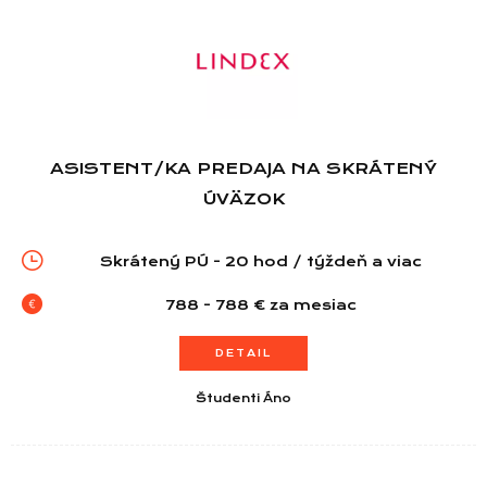
Zoznam predajní
Zoznam NC
Informácie
ASISTENT/KA PREDAJA NA SKRÁTENÝ
ÚVÄZOK
Skrátený PÚ - 20 hod / týždeň a viac
788 - 788 € za mesiac
DETAIL
Študenti Áno