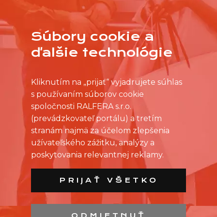
Súbory cookie a
VIAC
ďalšie technológie
Kliknutím na „prijať“ vyjadrujete súhlas
s používaním súborov cookie
spoločnosti RALFERA s.r.o.
(prevádzkovateľ portálu) a tretím
stranám najmä za účelom zlepšenia
užívateľského zážitku, analýzy a
poskytovania relevantnej reklamy.
PRIJAŤ VŠETKO
ODMIETNUŤ