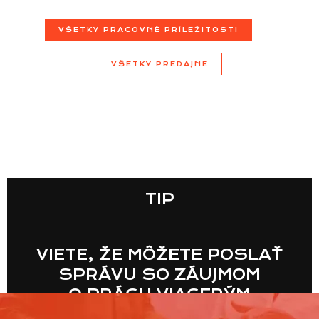
VŠETKY PRACOVNÉ PRÍLEŽITOSTI
VŠETKY PREDAJNE
TIP
VIETE, ŽE MÔŽETE POSLAŤ
SPRÁVU SO ZÁUJMOM
O PRÁCU VIACERÝM
PREDAJNIAM NARAZ?