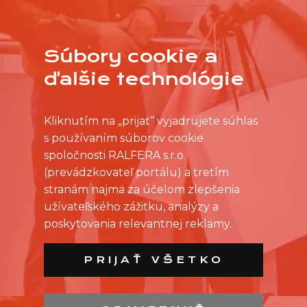
PREDAJNIAM NARAZ?
Súbory cookie a
VIAC
ďalšie technológie
Kliknutím na „prijať“ vyjadrujete súhlas
s používaním súborov cookie
spoločnosti RALFERA s.r.o.
(prevádzkovateľ portálu) a tretím
stranám najmä za účelom zlepšenia
užívateľského zážitku, analýzy a
poskytovania relevantnej reklamy.
PRIJAŤ VŠETKO