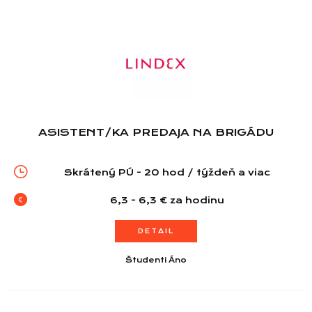
ASISTENT/KA PREDAJA NA BRIGÁDU
Zoznam predajní
Skrátený PÚ - 20 hod / týždeň a viac
6,3 - 6,3 € za hodinu
Zoznam NC
DETAIL
Informácie
Študenti Áno