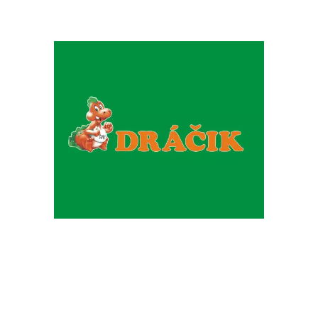
Chain: Dráčik
Position count: 0