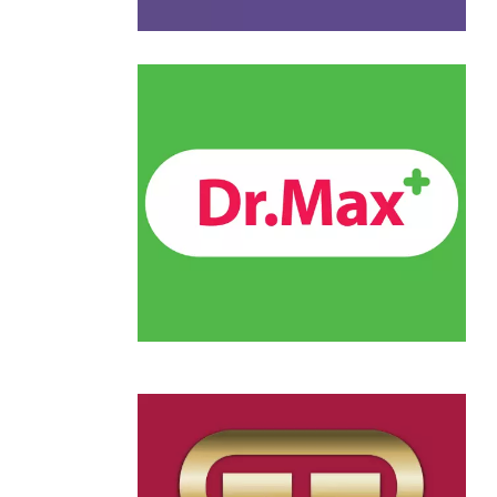
Chain: Dr.Max
Position count: 0
Chain: GG TABAK
Position count: 0