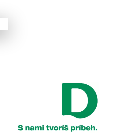
Chain: DEICHMANN
Position count: 0