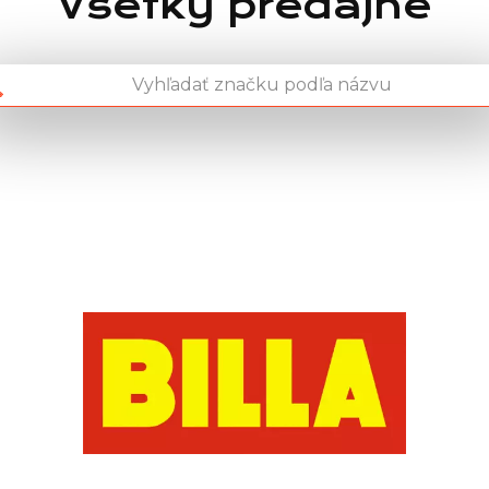
Všetky predajne
Chain: BILLA
Position count: 0